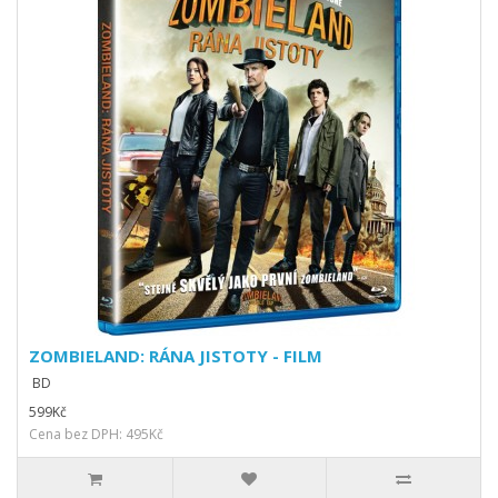
ZOMBIELAND: RÁNA JISTOTY - FILM
BD
599Kč
Cena bez DPH: 495Kč