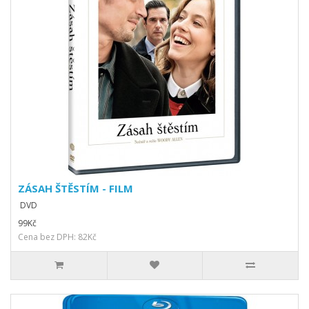
ZÁSAH ŠTĚSTÍM - FILM
DVD
99Kč
Cena bez DPH: 82Kč