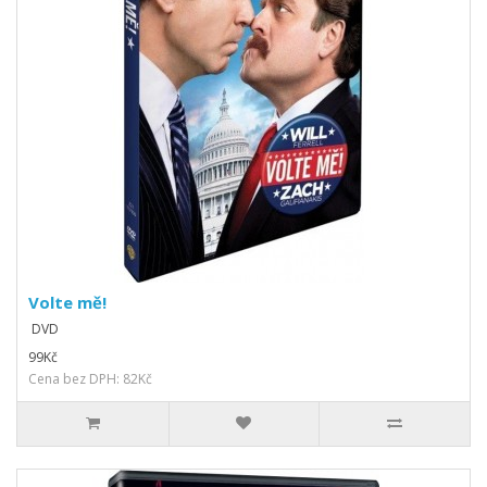
Volte mě!
DVD
99Kč
Cena bez DPH: 82Kč