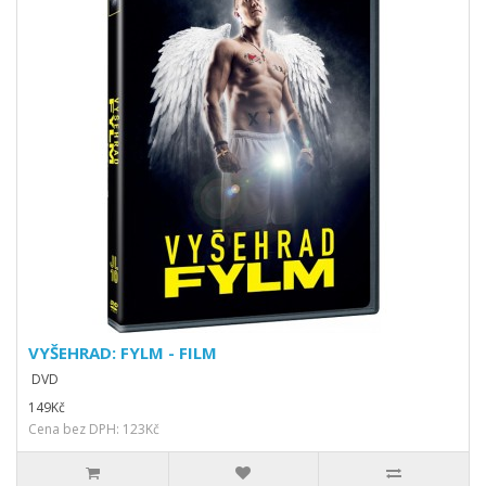
VYŠEHRAD: FYLM - FILM
DVD
149Kč
Cena bez DPH: 123Kč