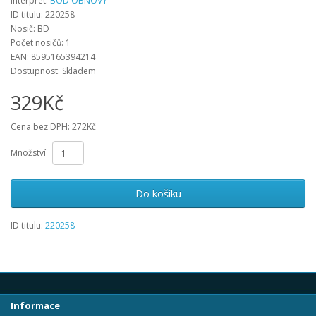
Interpret:
BOD OBNOVY
ID titulu: 220258
Nosič: BD
Počet nosičů: 1
EAN: 8595165394214
Dostupnost: Skladem
329Kč
Cena bez DPH: 272Kč
Množství
Do košíku
ID titulu:
220258
Informace