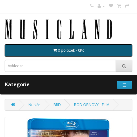
0 položek - 0Kč
Kategorie
Nosiče
BRD
BOD OBNOVY - FILM