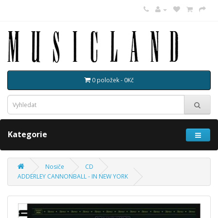
0 položek - 0Kč
Kategorie
Nosiče
CD
ADDERLEY CANNONBALL - IN NEW YORK