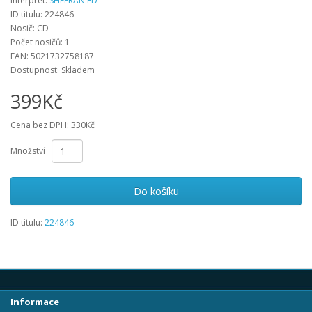
Interpret:
SHEERAN ED
ID titulu: 224846
Nosič: CD
Počet nosičů: 1
EAN: 5021732758187
Dostupnost: Skladem
399Kč
Cena bez DPH: 330Kč
Množství
Do košíku
ID titulu:
224846
Informace