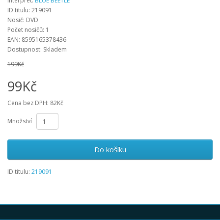
Interpret:
BLUE BEETLE
ID titulu: 219091
Nosič: DVD
Počet nosičů: 1
EAN: 8595165378436
Dostupnost: Skladem
199Kč
99Kč
Cena bez DPH: 82Kč
Množství
Do košíku
ID titulu:
219091