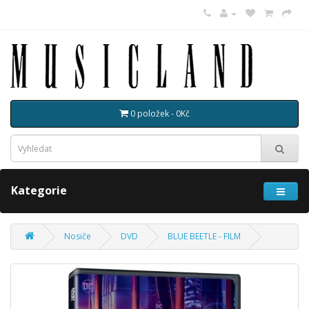
0 položek - 0Kč
Kategorie
Nosiče
DVD
BLUE BEETLE - FILM