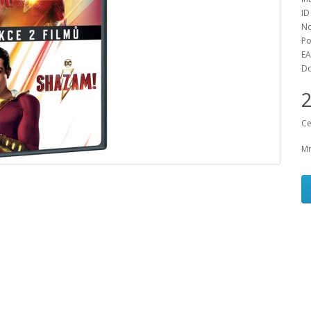
ID
No
Po
EA
Do
Ce
Mn