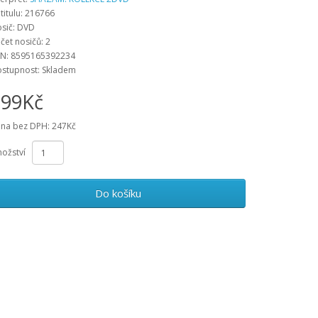
 titulu: 216766
sič: DVD
čet nosičů: 2
N: 8595165392234
stupnost: Skladem
299Kč
na bez DPH: 247Kč
ožství
Do košíku