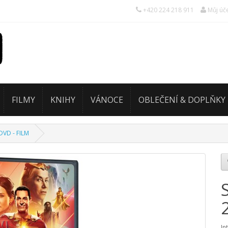
+420 224 218 911
Můj úč
FILMY
KNIHY
VÁNOCE
OBLEČENÍ & DOPLŇKY
VD - FILM
In