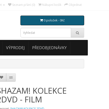
et
Seznam přání (0)
Nákupní košík
Objednat
0 položek - 0Kč
VÝPRODEJ
PŘEDOBJEDNÁVKY
SHAZAM! KOLEKCE
2DVD - FILM
terpret:
SHAZAM! KOLEKCE 2DVD