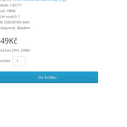
 titulu: 143171
sič: HRNE
čet nosičů: 1
N: 5055979913641
stupnost: Skladem
249Kč
na bez DPH: 206Kč
ožství
Do košíku