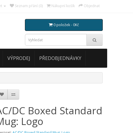
et
Seznam přání (0)
Nákupní košík
Objednat
0 položek - 0Kč
VÝPRODEJ
PŘEDOBJEDNÁVKY
AC/DC Boxed Standard
Mug: Logo
terpret:
AC/DC Boxed Standard Mug: Logo