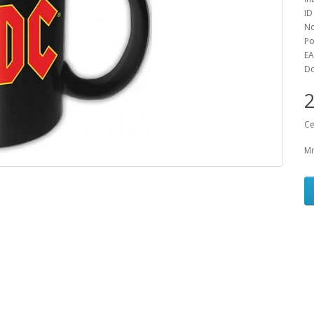
ID
No
Po
EA
Do
Ce
Mn