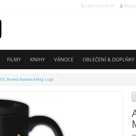
+420 224 218 911
Můj úč
FILMY
KNIHY
VÁNOCE
OBLEČENÍ & DOPLŇKY
/DC Boxed Standard Mug: Logo
In