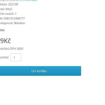
 titulu: 222190
sič: KALE
čet nosičů: 1
N: 5061013498777
stupnost: Skladem
9Kč
99Kč
na bez DPH: 82Kč
ožství
Do košíku