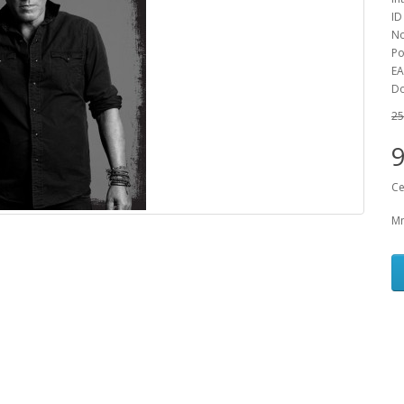
ID
No
Po
EA
Do
25
Ce
Mn