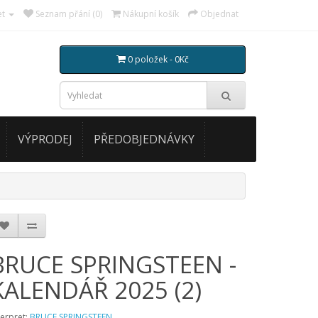
et
Seznam přání (0)
Nákupní košík
Objednat
0 položek - 0Kč
VÝPRODEJ
PŘEDOBJEDNÁVKY
BRUCE SPRINGSTEEN -
KALENDÁŘ 2025 (2)
terpret:
BRUCE SPRINGSTEEN