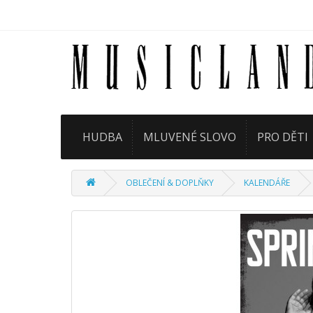
HUDBA
MLUVENÉ SLOVO
PRO DĚTI
OBLEČENÍ & DOPLŇKY
KALENDÁŘE