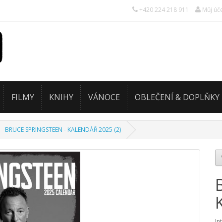
+420 224 218 911
Můj úč
FILMY
KNIHY
VÁNOCE
OBLEČENÍ & DOPLŇKY
BRUCE SPRINGSTEEN - KALENDÁŘ 2025 (2)
In