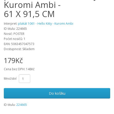
Kuromi Ambi -
61 X 91,5 CM
Interpret:
plakát 1061 - Hello Kitty - Kuromi Ambi
ID titulu: 224665
Nosič: POSTER
Počet nosičů: 1
EAN: 5063457047573
Dostupnost: Skladem
179Kč
Cena bez DPH: 148Kč
Množství
Do košíku
ID titulu:
224665