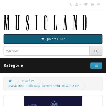
0 položek - 0Kč
Kategorie
PLAKÁTY
plakát 1061 - Hello Kitty - Kuromi Ambi - 61 X 91,5 CM