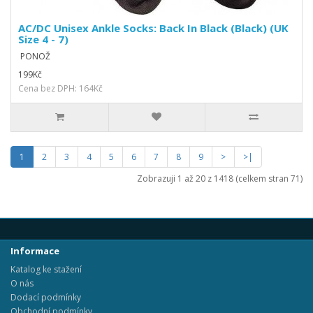
AC/DC Unisex Ankle Socks: Back In Black (Black) (UK
Size 4 - 7)
PONOŽ
199Kč
Cena bez DPH: 164Kč
1
2
3
4
5
6
7
8
9
>
>|
Zobrazuji 1 až 20 z 1418 (celkem stran 71)
Informace
Katalog ke stažení
O nás
Dodací podmínky
Obchodní podmínky