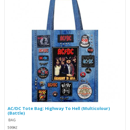
AC/DC Tote Bag: Highway To Hell (Multicolour)
(Battle)
BAG
599Kč