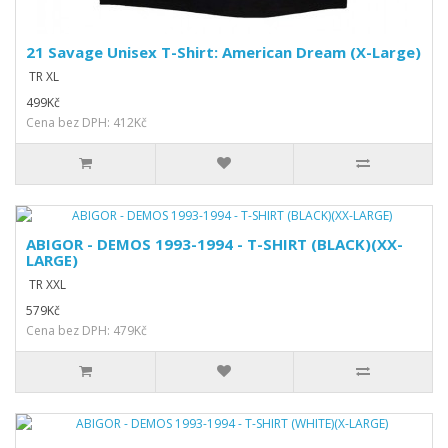
21 Savage Unisex T-Shirt: American Dream (X-Large)
TR XL
499Kč
Cena bez DPH: 412Kč
ABIGOR - DEMOS 1993-1994 - T-SHIRT (BLACK)(XX-
LARGE)
TR XXL
579Kč
Cena bez DPH: 479Kč