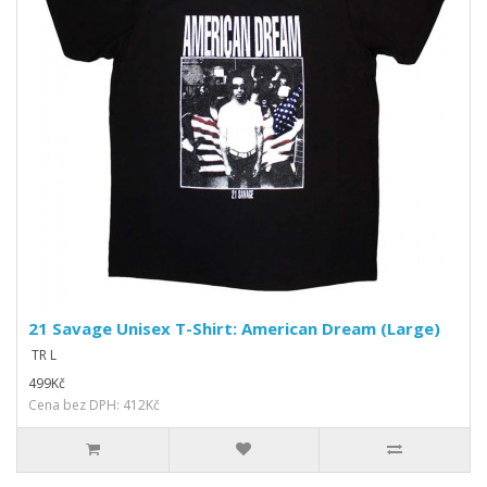
21 Savage Unisex T-Shirt: American Dream (Large)
TR L
499Kč
Cena bez DPH: 412Kč