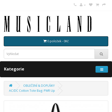
0 položek - 0Kč
Kategorie
OBLEČENÍ & DOPLŇKY
AC/DC Cotton Tote Bag: PWR Up