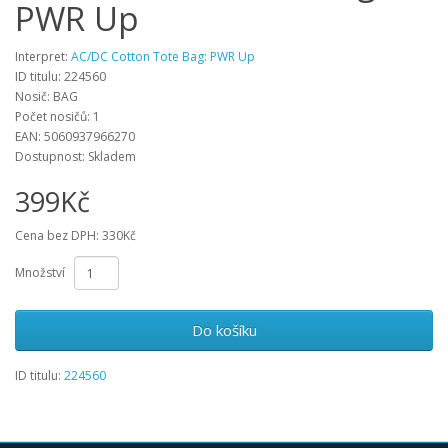
PWR Up
Interpret:
AC/DC Cotton Tote Bag: PWR Up
ID titulu: 224560
Nosič: BAG
Počet nosičů: 1
EAN: 5060937966270
Dostupnost: Skladem
399Kč
Cena bez DPH: 330Kč
Množství
Do košíku
ID titulu:
224560